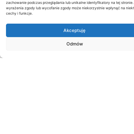
Waldemar Zuba - Specjalista
zachowanie podczas przeglądania lub unikalne identyfikatory na tej stronie.
wyrażenia zgody lub wycofanie zgody może niekorzystnie wpłynąć na niek
ds. Sprzedaży
cechy i funkcje.
W pracy stawia na niezawodną obsługę klienta i
Akceptuję
czerpie
z wieloletniego doświadczenia w branży. Poza
Odmów
biurem, znajdziecie go na trasie, przemierzającego
kilometry na swoim motocyklu.
W.ZUBA@PFUWENTYLACJA.PL
794 419 100