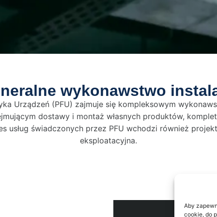
neralne wykonawstwo instala
yka Urządzeń (PFU) zajmuje się kompleksowym wykona
ejmującym dostawy i montaż własnych produktów, komplet
s usług świadczonych przez PFU wchodzi również projek
eksploatacyjna.
Aby zapewnić
cookie, do 